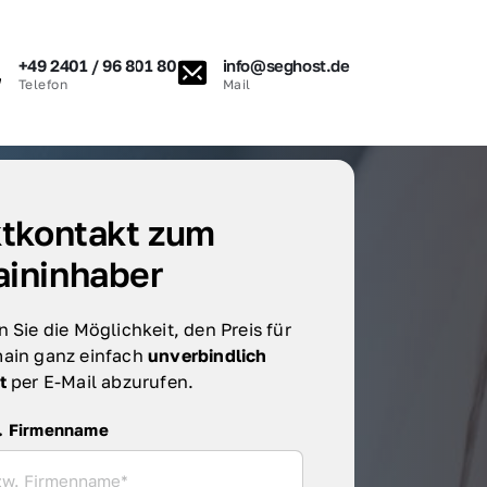
+49 2401 / 96 801 80
info@seghost.de
Telefon
Mail
tkontakt zum 
ininhaber
 Sie die Möglichkeit, den Preis für 
ain ganz einfach 
unverbindlich 
t 
per E-Mail abzurufen.
irmenname
. Firmenname