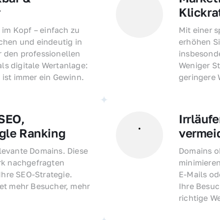
r
Klickra
 im Kopf – einfach zu 
Mit einer 
hen und eindeutig in 
erhöhen Si
den professionellen 
insbesonde
als digitale Wertanlage: 
Weniger St
ist immer ein Gewinn.
geringere
EO, 
Irrläufe
gle Ranking
vermei
evante Domains. Diese 
Domains oh
rk nachgefragten 
minimieren
Ihre SEO-Strategie. 
E-Mails o
et mehr Besucher, mehr 
Ihre Besuc
richtige W