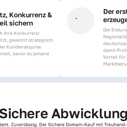
Der ers
z, Konkurrenz & 
erzeug
il sichern 
Die Endung 
 Ihre Konkurrenz 
Regionalit
itzt, gewinnt strategisch 
deutschspr
er Kundenakquise. 
damit Profe
rteil, bevor es jemand 
Vorteil fü
Marktbezu
Sichere Abwicklun
ent. Zuverlässig. Der Sichere Domain-Kauf mit Treuhand-