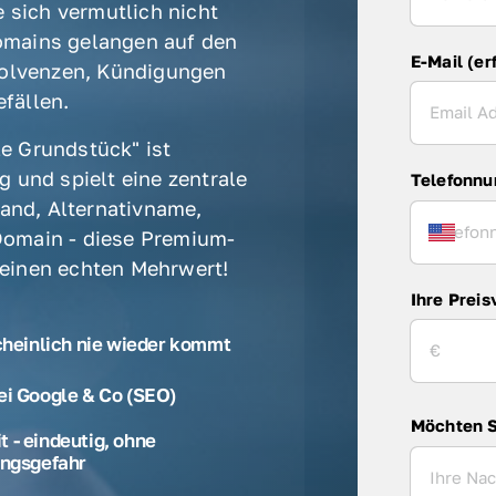
 sich vermutlich nicht 
mains gelangen auf den 
E-Mail (er
olvenzen, Kündigungen 
fällen. 
e Grundstück" ist 
 und spielt eine zentrale 
Telefonn
rand, Alternativname, 
omain - diese Premium-
 einen echten Mehrwert! 
Ihre Preis
cheinlich nie wieder kommt
ei Google & Co (SEO)
Möchten S
 - eindeutig, ohne
ngsgefahr