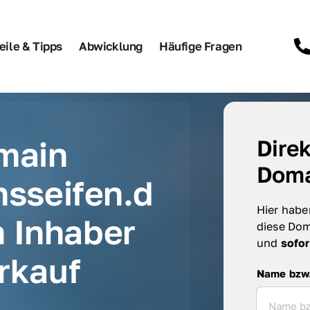
eile & Tipps
Abwicklung
Häufige Fragen
main 
Direk
Doma
nsseifen.d
Hier haben
 Inhaber 
diese Dom
und 
sofor
rkauf
Name bzw. F
Name bzw