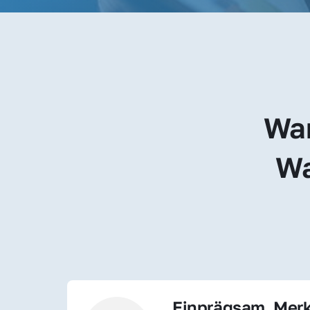
War
Wa
Einprägsam, Merk