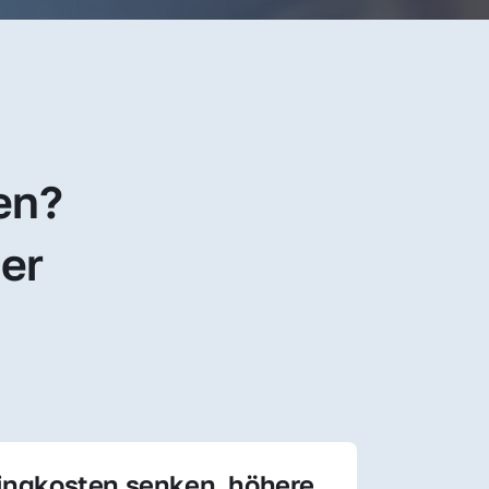
en? 
er 
ingkosten senken, höhere 